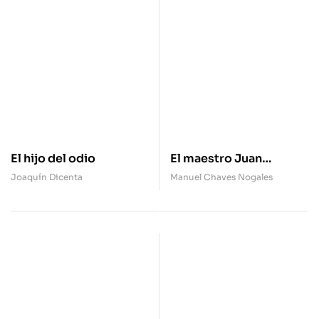
El hijo del odio
El maestro Juan
Martínez que estaba allí
Joaquín Dicenta
Manuel Chaves Nogales