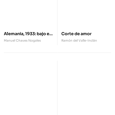
Alemania, 1933: bajo el
Corte de amor
signo de la esvástica
Manuel Chaves Nogales
Ramón del Valle-Inclán