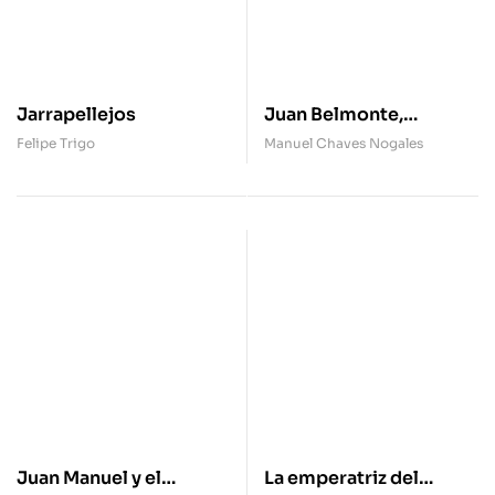
Jarrapellejos
Juan Belmonte,
matador de toros
Felipe Trigo
Manuel Chaves Nogales
Juan Manuel y el
La emperatriz del