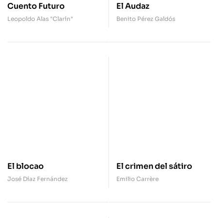
Cuento Futuro
El Audaz
Leopoldo Alas "Clarín"
Benito Pérez Galdós
El blocao
El crimen del sátiro
José Díaz Fernández
Emilio Carrère