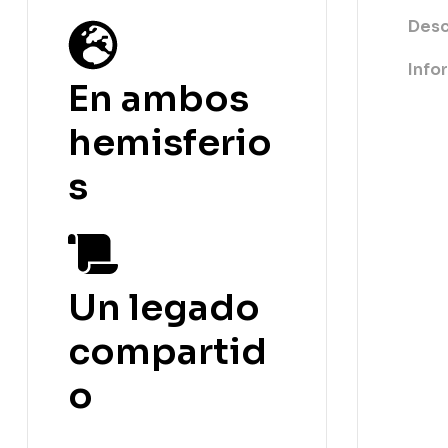
Desc
Info
En ambos
hemisferio
s
Un legado
compartid
o