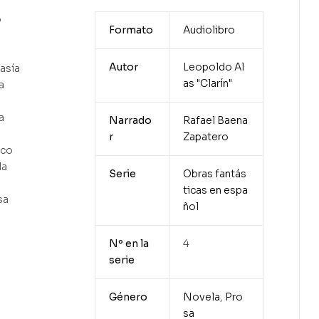
o
Formato
Audiolibro
Autor
Leopoldo Al
asía
as "Clarín"
a
a
Narrado
Rafael Baena
r
Zapatero
ico
la
Serie
Obras fantás
ticas en espa
sa
ñol
Nº en la
4
serie
Género
Novela
,
Pro
sa