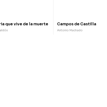
ria que vive de la muerte
Campos de Castilla
Galdós
Antonio Machado