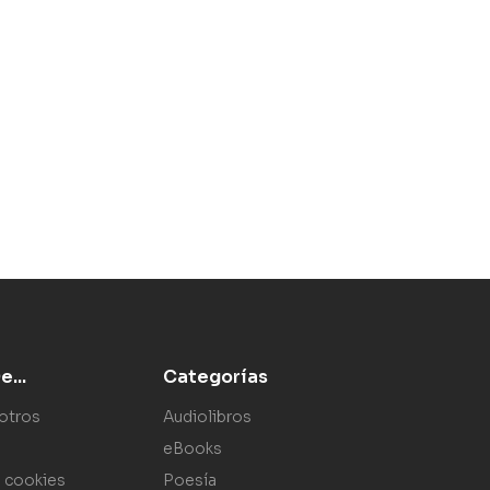
...
Categorías
otros
Audiolibros
eBooks
e cookies
Poesía