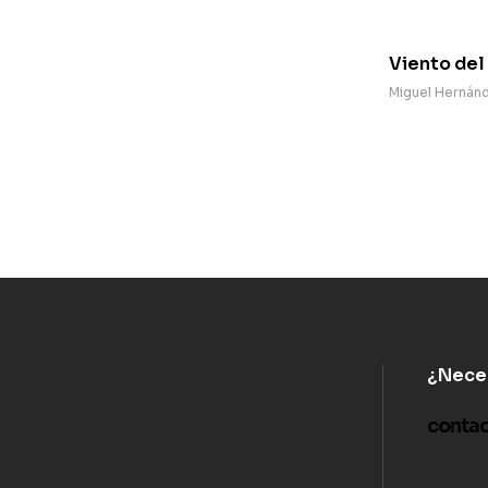
Viento del
Miguel Hernán
¿Nece
conta