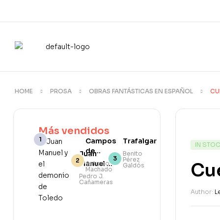
HOME
PROSA
OBRAS FANTÁSTICAS EN ESPAÑOL
CU
Más vendidos
Campos
Trafalgar
IN STO
de
Juan
Benito
Pérez
Castilla
Manuel y
Cu
Antonio
Galdós
Machado
el
Pedro J.
Cañameras
demonio
Author:
L
de
Toledo