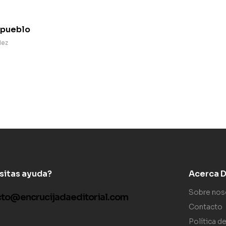
 pueblo
dez
sitas ayuda?
Acerca De
Sobre nos
cto@encrucijadaeditorial.com
Contacto
Política d