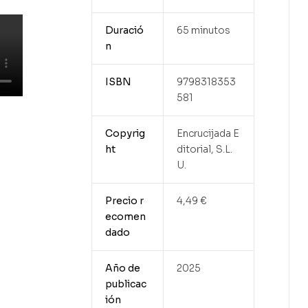
Duració
65 minutos
n
ISBN
9798318353
581
Copyrig
Encrucijada E
ht
ditorial, S.L.
U.
Precio r
4,49 €
ecomen
dado
Año de
2025
publicac
ión