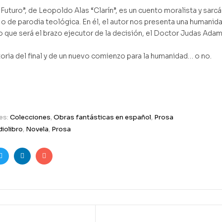
Futuro”, de Leopoldo Alas “Clarín”, es un cuento moralista y sar
a o de parodia teológica. En él, el autor nos presenta una humanid
co que será el brazo ejecutor de la decisión, el Doctor Judas Ad
storia del final y de un nuevo comienzo para la humanidad… o no.
es:
Colecciones
,
Obras fantásticas en español
,
Prosa
iolibro
,
Novela
,
Prosa
ook
Twitter
Linkedin
Email