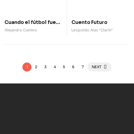
Cuando el fútbol fue
Cuento Futuro
nuestro: los orígenes
Alejandro Camino
Leopoldo Alas "Clarín"
silenciados del fútbol
femenino en España
(1900-1936)
1
2
3
4
5
6
7
NEXT