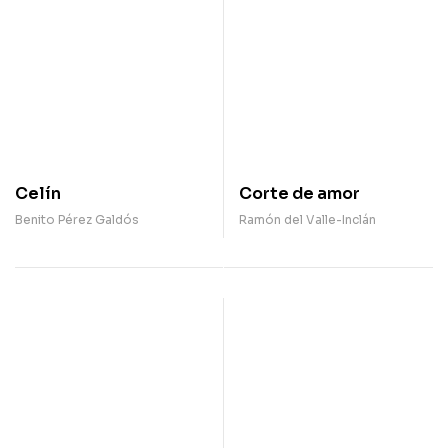
Celín
Corte de amor
Benito Pérez Galdós
Ramón del Valle-Inclán