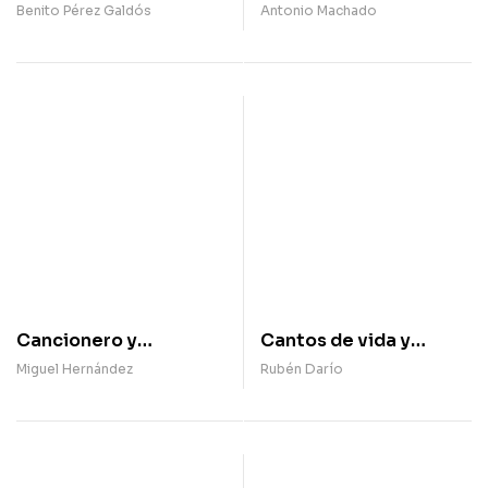
Benito Pérez Galdós
Antonio Machado
Cancionero y
Cantos de vida y
romancero de
esperanza
Miguel Hernández
Rubén Darío
ausencias