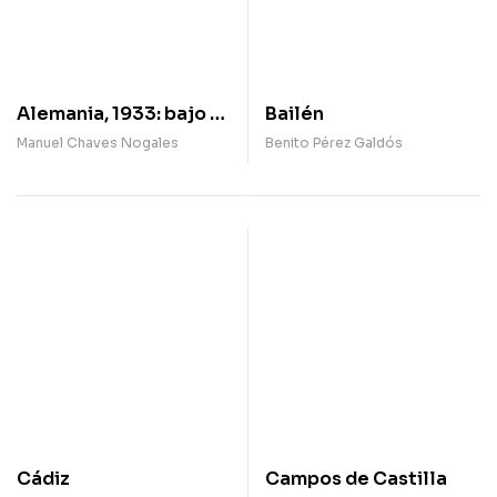
Alemania, 1933: bajo el
Bailén
signo de la esvástica
Manuel Chaves Nogales
Benito Pérez Galdós
Cádiz
Campos de Castilla