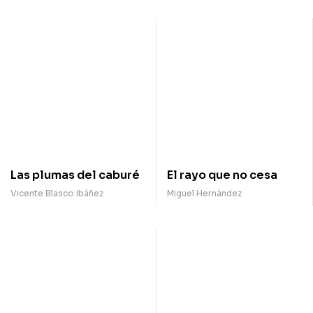
Las plumas del caburé
El rayo que no cesa
Vicente Blasco Ibáñez
Miguel Hernández