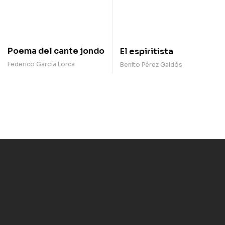
Poema del cante jondo
El espiritista
Federico García Lorca
Benito Pérez Galdós