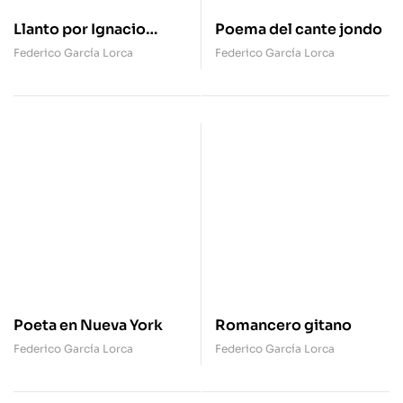
Llanto por Ignacio
Poema del cante jondo
Sánchez Mejías
Federico García Lorca
Federico García Lorca
Poeta en Nueva York
Romancero gitano
Federico García Lorca
Federico García Lorca