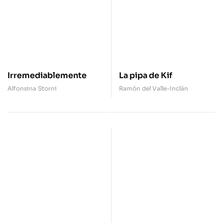
Irremediablemente
La pipa de Kif
Alfonsina Storni
Ramón del Valle-Inclán