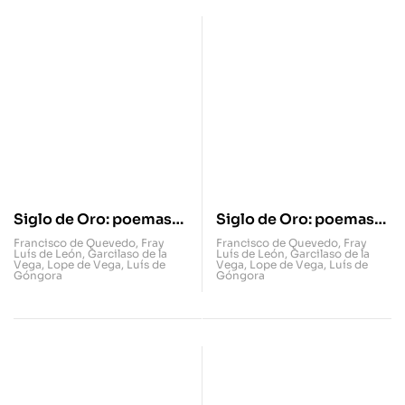
Siglo de Oro: poemas
Siglo de Oro: poemas
escogidos
escogidos [eBook]
Francisco de Quevedo
,
Fray
Francisco de Quevedo
,
Fray
Luís de León
,
Garcilaso de la
Luís de León
,
Garcilaso de la
Vega
,
Lope de Vega
,
Luís de
Vega
,
Lope de Vega
,
Luís de
Góngora
Góngora