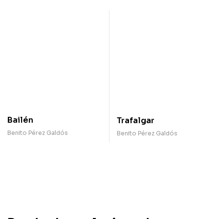
Bailén
Trafalgar
Benito Pérez Galdós
Benito Pérez Galdós