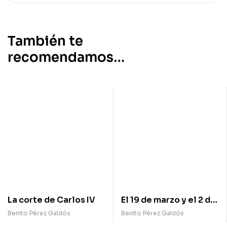
También te
recomendamos…
La corte de Carlos IV
El 19 de marzo y el 2 de
mayo
Benito Pérez Galdós
Benito Pérez Galdós