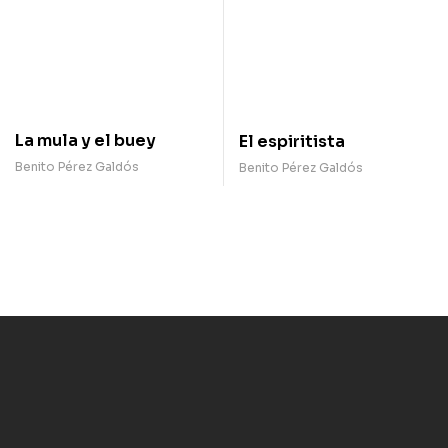
La mula y el buey
El espiritista
Benito Pérez Galdós
Benito Pérez Galdós