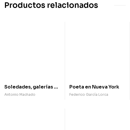
Productos relacionados
Soledades, galerías y
Poeta en Nueva York
otros poemas
Antonio Machado
Federico García Lorca