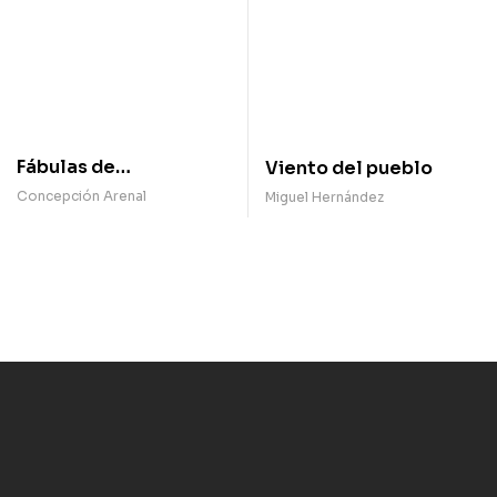
Fábulas de
Viento del pueblo
Concepción Arenal,
Concepción Arenal
Miguel Hernández
una selección