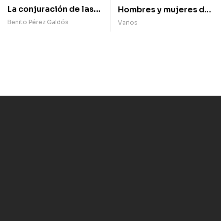
La conjuración de las
Hombres y mujeres del
palabras
Romanticismo en
Benito Pérez Galdós
Varios
español, poemas
escogidos (1)