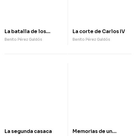
La batalla de los
La corte de Carlos IV
Arapiles
Benito Pérez Galdós
Benito Pérez Galdós
La segunda casaca
Memorias de un