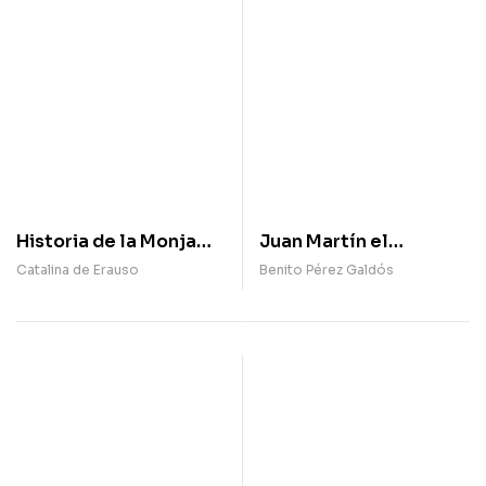
Historia de la Monja
Juan Martín el
Alférez, escrita por
Empecinado
Catalina de Erauso
Benito Pérez Galdós
ella misma