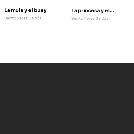
La mula y el buey
La princesa y el
granuja
Benito Pérez Galdós
Benito Pérez Galdós