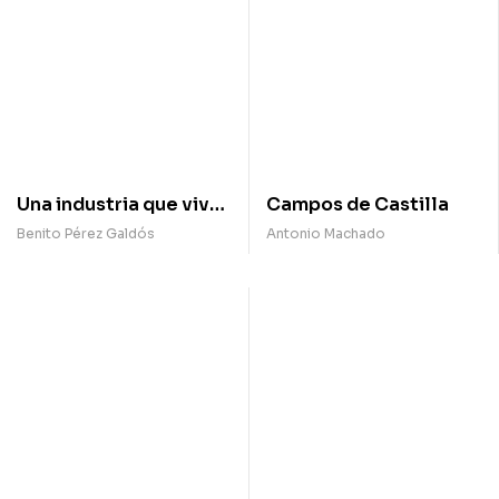
Una industria que vive
Campos de Castilla
de la muerte
Benito Pérez Galdós
Antonio Machado