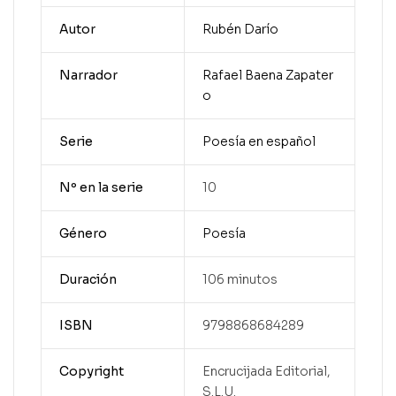
Autor
Rubén Darío
Narrador
Rafael Baena Zapater
o
Serie
Poesía en español
Nº en la serie
10
Género
Poesía
Duración
106 minutos
ISBN
9798868684289
Copyright
Encrucijada Editorial,
S.L.U.