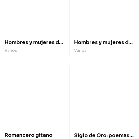
Hombres y mujeres del
Hombres y mujeres del
Romanticismo en
Romanticismo en
Varios
Varios
español, poemas
español, poemas
escogidos (2)
escogidos (1)
Romancero gitano
Siglo de Oro: poemas