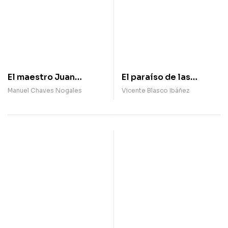
El maestro Juan
El paraíso de las
Martínez que estaba
mujeres
Manuel Chaves Nogales
Vicente Blasco Ibáñez
allí