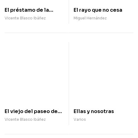
El préstamo de la
El rayo que no cesa
difunta
Vicente Blasco Ibáñez
Miguel Hernández
El viejo del paseo de
Ellas y nosotras
los ingleses
Vicente Blasco Ibáñez
Varios