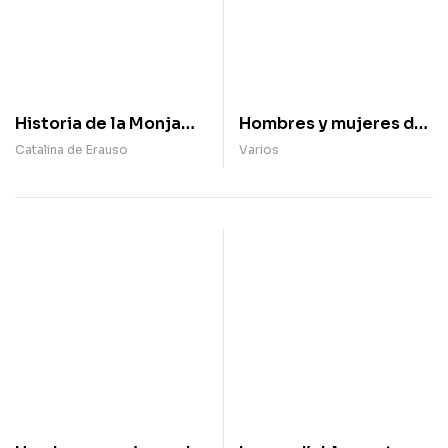
Historia de la Monja
Hombres y mujeres del
Alférez, escrita por
Romanticismo en
Catalina de Erauso
Varios
ella misma
español, poemas
escogidos (1)