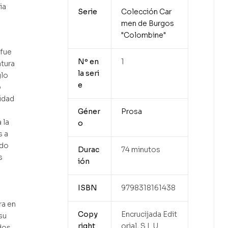
ia
Serie
Colección Car
men de Burgos
"Colombine"
fue
Nº en
1
atura
la seri
glo
e
o
idad
Géner
Prosa
 la
o
s a
ndo
Durac
74 minutos
s
ión
ISBN
9798318161438
ra en
Copy
Encrucijada Edit
 su
right
orial, S.L.U.
dos