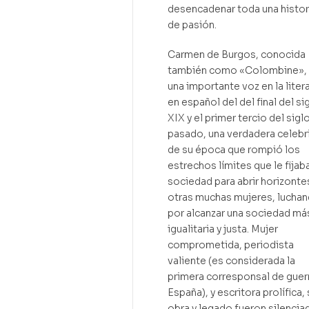
desencadenar toda una histor
de pasión.
Carmen de Burgos, conocida
también como «Colombine», 
una importante voz en la liter
en español del del final del si
XIX y el primer tercio del sigl
pasado, una verdadera celebr
de su época que rompió los
estrechos límites que le fijaba
sociedad para abrir horizonte
otras muchas mujeres, lucha
por alcanzar una sociedad má
igualitaria y justa. Mujer
comprometida, periodista
valiente (es considerada la
primera corresponsal de guer
España), y escritora prolífica,
obra y legado fueron silencia