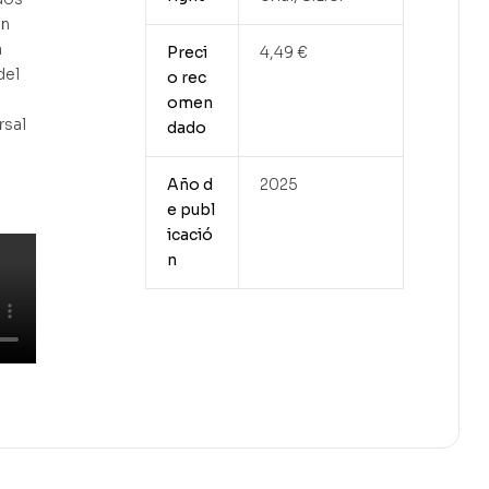
en
a
Preci
4,49 €
del
o rec
omen
rsal
dado
Año d
2025
e publ
icació
n