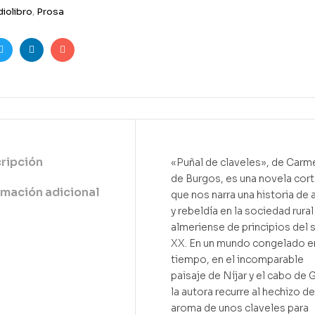
iolibro
,
Prosa
ook
Twitter
Linkedin
Email
ripción
«Puñal de claveles», de Carm
de Burgos, es una novela cort
rmación adicional
que nos narra una historia de
y rebeldía en la sociedad rural
almeriense de principios del 
XX. En un mundo congelado e
tiempo, en el incomparable
paisaje de Níjar y el cabo de 
la autora recurre al hechizo de
aroma de unos claveles para