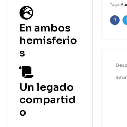
Tags:
Aud
En ambos
Faceb
hemisferio
s
Desc
Info
Un legado
compartid
o