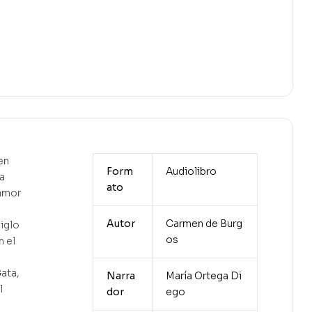
en
Form
Audiolibro
a
ato
 amor
Autor
Carmen de Burg
siglo
os
n el
Gata,
Narra
María Ortega Di
l
dor
ego