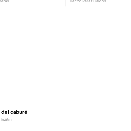
meras
Benito Pérez Galdós
 del caburé
 Ibáñez