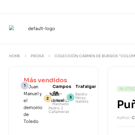
HOME
PROSA
COLECCIÓN CARMEN DE BURGOS "COLOM
Más vendidos
Campos
Trafalgar
IN STO
de
Juan
Benito
Pérez
Castilla
Manuel y
Puñ
Antonio
Galdós
Machado
el
Pedro J.
Cañameras
demonio
Author:
C
de
Toledo