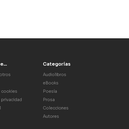
...
Categorías
otros
Audiolibros
eBooks
e cookies
Poesía
e privacidad
Prosa
l
Colecciones
Autores