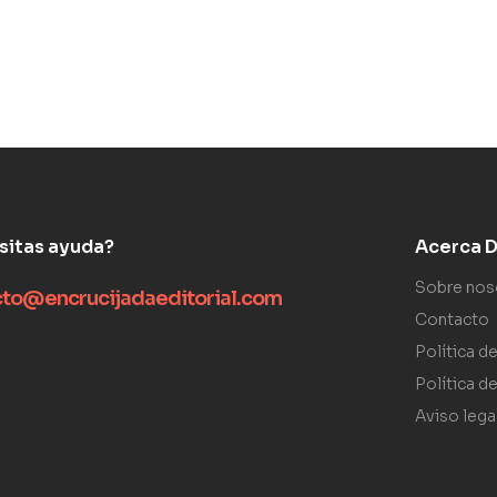
sitas ayuda?
Acerca De
Sobre nos
cto@encrucijadaeditorial.com
Contacto
Política d
Política d
Aviso lega