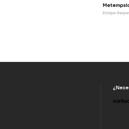
Metempsic
Enrique Gaspa
¿Nece
conta