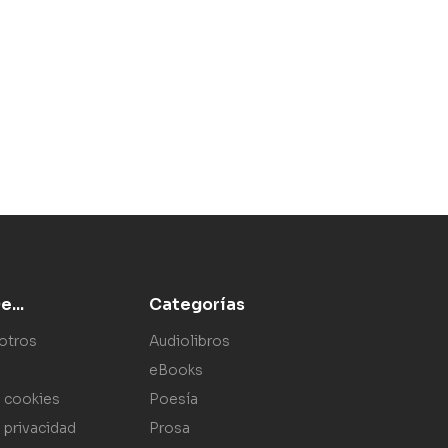
...
Categorías
otros
Audiolibros
eBooks
e cookies
Poesía
e privacidad
Prosa