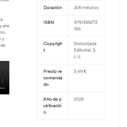
Duración
206 minutos
la
ISBN
9791388272
y una
165
mo,
s y
Copyrigh
Encrucijada
ede
t
Editorial, S.
L.U.
Precio re
5,49 €
comenda
do
Año de p
2026
ublicació
n