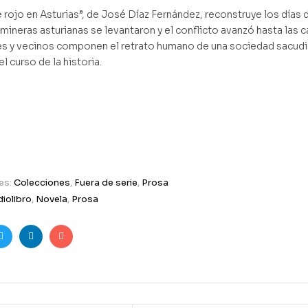
 rojo en Asturias”, de José Díaz Fernández, reconstruye los días 
mineras asturianas se levantaron y el conflicto avanzó hasta las 
es y vecinos componen el retrato humano de una sociedad sacudida 
l curso de la historia.
es:
Colecciones
,
Fuera de serie
,
Prosa
iolibro
,
Novela
,
Prosa
ook
Twitter
Linkedin
Email