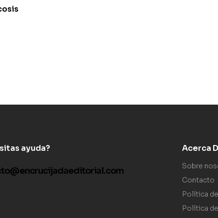
osis
r
sitas ayuda?
Acerca De
Sobre nos
cto@encrucijadaeditorial.com
Contacto
Política d
Política d