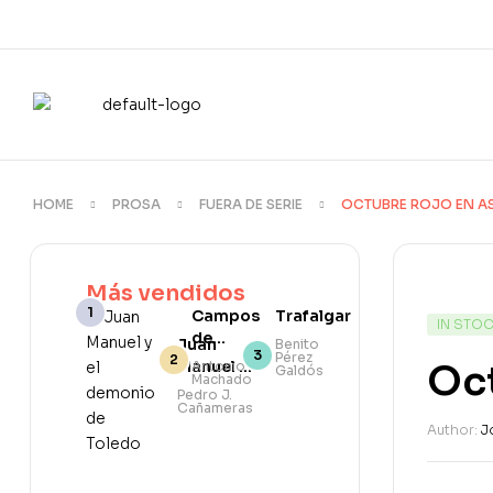
HOME
PROSA
FUERA DE SERIE
OCTUBRE ROJO EN A
Más vendidos
Campos
Trafalgar
IN STO
de
Juan
Benito
Pérez
Castilla
Manuel y
Oct
Antonio
Galdós
Machado
el
Pedro J.
Cañameras
demonio
Author:
J
de
Toledo