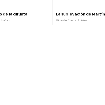
o de la difunta
La sublevación de Martí
 Ibáñez
Vicente Blasco Ibáñez