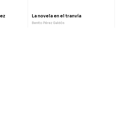
nez
La novela en el tranvía
Benito Pérez Galdós