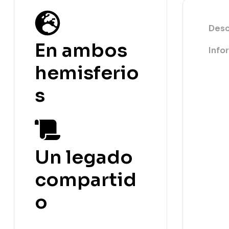
Desc
En ambos
Info
hemisferio
s
Un legado
compartid
o