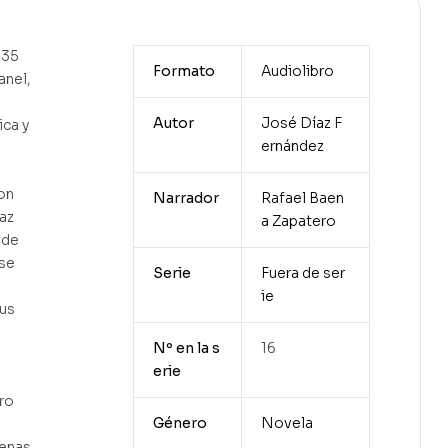
935
Formato
Audiolibro
anel,
Autor
José Díaz F
ica y
ernández
on
Narrador
Rafael Baen
az
a Zapatero
 de
 se
Serie
Fuera de ser
ie
sus
Nº en la s
16
erie
ro
Género
Novela
cenas