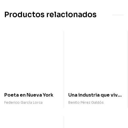
Productos relacionados
Poeta en Nueva York
Una industria que vive
de la muerte
Federico García Lorca
Benito Pérez Galdós