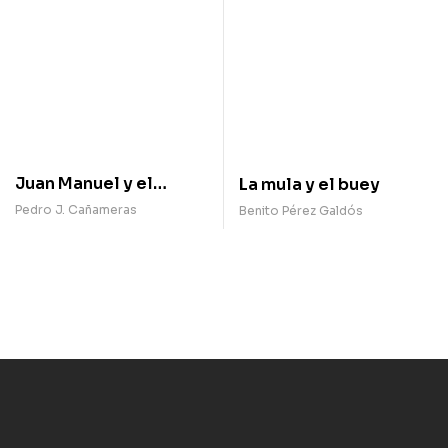
Juan Manuel y el
La mula y el buey
demonio de Toledo
Pedro J. Cañameras
Benito Pérez Galdós