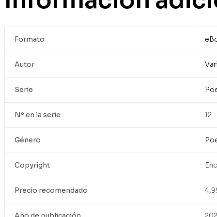
Información adici
Formato
eB
Autor
Var
Serie
Poe
Nº en la serie
12
Género
Poe
Copyright
Enc
Precio recomendado
4,9
Año de publicación
20