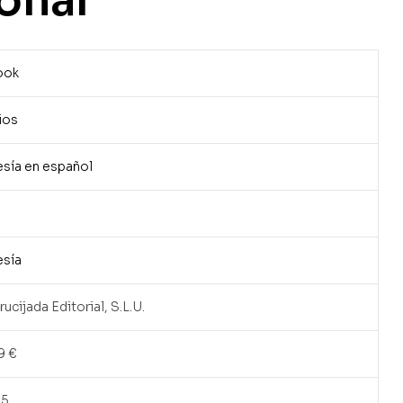
onal
ook
ios
sía en español
sía
rucijada Editorial, S.L.U.
9 €
25