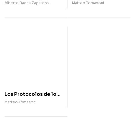
Ignacia Cruzat: una
Sabios de Sión:
Alberto Baena Zapatero
Matteo Tomasoni
breve crónica [eBook]
historia de una mentira
Los Protocolos de los
Sabios de Sión:
Matteo Tomasoni
historia de una mentira
[eBook]